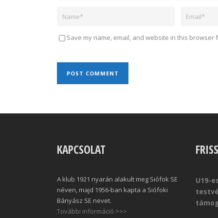
Save my name, email, and website in this browser f
KAPCSOLAT
FRIS
A klub 1921 nyarán alakult meg Siófok SE
U19-es
néven, majd 1956-ban kapta a Siófoki
testv
Bányász SE nevet.
támog
További információ >>>