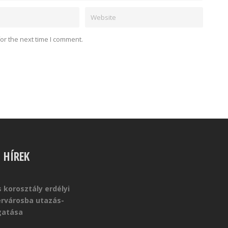
or the next time I comment.
S HÍREK
 korosztály erdélyi
érvárosba utazás-
atása