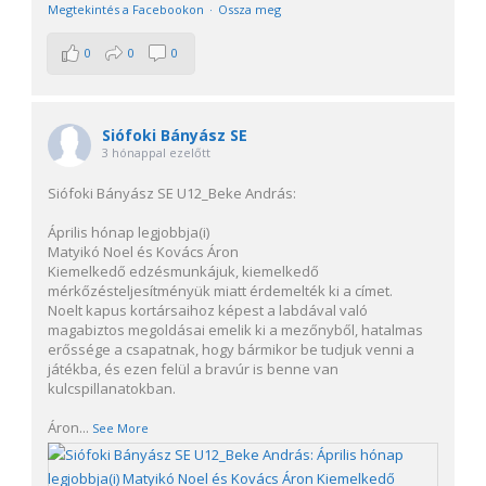
Megtekintés a Facebookon
·
Ossza meg
0
0
0
Siófoki Bányász SE
3 hónappal ezelőtt
Siófoki Bányász SE U12_Beke András:
Április hónap legjobbja(i)
Matyikó Noel és Kovács Áron
Kiemelkedő edzésmunkájuk, kiemelkedő
mérkőzésteljesítményük miatt érdemelték ki a címet.
Noelt kapus kortársaihoz képest a labdával való
magabiztos megoldásai emelik ki a mezőnyből, hatalmas
erőssége a csapatnak, hogy bármikor be tudjuk venni a
játékba, és ezen felül a bravúr is benne van
kulcspillanatokban.
Áron
...
See More