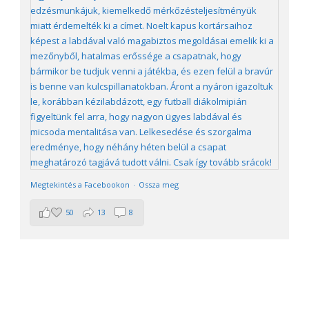
Megtekintés a Facebookon
·
Ossza meg
50
13
8