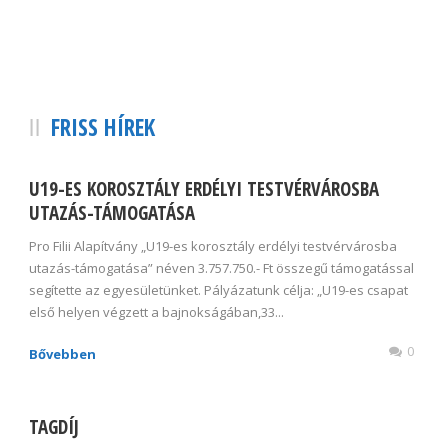
FRISS HÍREK
U19-ES KOROSZTÁLY ERDÉLYI TESTVÉRVÁROSBA
UTAZÁS-TÁMOGATÁSA
Pro Filii Alapítvány „U19-es korosztály erdélyi testvérvárosba
utazás-támogatása” néven 3.757.750.- Ft összegű támogatással
segítette az egyesületünket. Pályázatunk célja: „U19-es csapat
első helyen végzett a bajnokságában,33...
0
Bővebben
TAGDÍJ