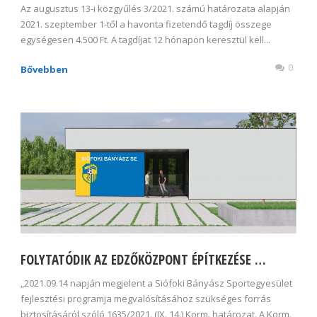
Az augusztus 13-i közgyűlés 3/2021. számú határozata alapján
2021. szeptember 1-től a havonta fizetendő tagdíj összege
egységesen 4.500 Ft. A tagdíjat 12 hónapon keresztül kell...
0
Bővebben
FOLYTATÓDIK AZ EDZŐKÖZPONT ÉPÍTKEZÉSE …
„2021.09.14 napján megjelent a Siófoki Bányász Sportegyesület
fejlesztési programja megvalósításához szükséges forrás
biztosításáról szóló 1635/2021. (IX. 14.) Korm. határozat. A Korm.