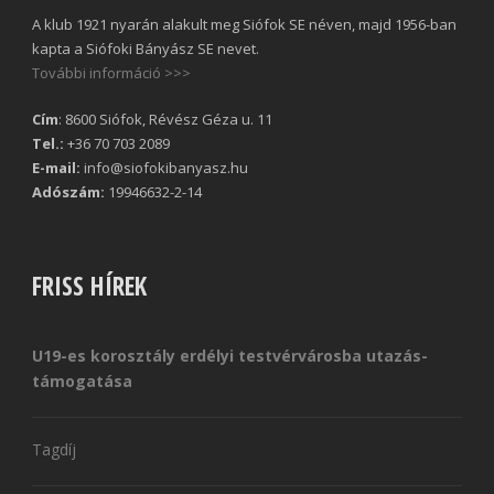
A klub 1921 nyarán alakult meg Siófok SE néven, majd 1956-ban
kapta a Siófoki Bányász SE nevet.
További információ >>>
Cím
: 8600 Siófok, Révész Géza u. 11
Tel.:
+36 70 703 2089
E-mail:
info@siofokibanyasz.hu
Adószám:
19946632-2-14
FRISS HÍREK
U19-es korosztály erdélyi testvérvárosba utazás-
támogatása
Tagdíj