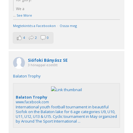
We a
...
See More
Megtekintés a Facebookon
·
Ossza meg
4
2
0
Siófoki Bányász SE
3 hónappal ezelőtt
Balaton Trophy
Balaton Trophy
www.facebook.com
International youth football tournament in beautiful
Siofok on the Balaton lake for 6 age categories U9, U10,
U11, U12, U13 & U15. Cyclic tournament in May organized
by Around The Sport International ...