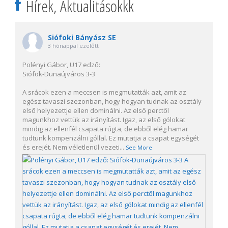
Hírek, Aktualitásokkk
Siófoki Bányász SE
3 hónappal ezelőtt
Polényi Gábor, U17 edző:
Siófok-Dunaújváros 3-3
A srácok ezen a meccsen is megmutatták azt, amit az
egész tavaszi szezonban, hogy hogyan tudnak az osztály
első helyezettje ellen dominálni. Az első perctől
magunkhoz vettük az irányítást. Igaz, az első gólokat
mindig az ellenfél csapata rúgta, de ebből elég hamar
tudtunk kompenzálni góllal. Ez mutatja a csapat egységét
és erejét. Nem véletlenül vezeti
...
See More