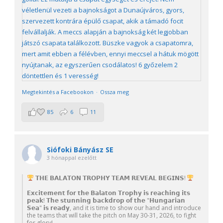
Megtekintés a Facebookon
·
Ossza meg
85
6
11
Siófoki Bányász SE
3 hónappal ezelőtt
𝗧𝗛𝗘 𝗕𝗔𝗟𝗔𝗧𝗢𝗡 𝗧𝗥𝗢𝗣𝗛𝗬 𝗧𝗘𝗔𝗠 𝗥𝗘𝗩𝗘𝗔𝗟 𝗕𝗘𝗚𝗜𝗡𝗦!
𝗘𝘅𝗰𝗶𝘁𝗲𝗺𝗲𝗻𝘁 𝗳𝗼𝗿 𝘁𝗵𝗲 𝗕𝗮𝗹𝗮𝘁𝗼𝗻 𝗧𝗿𝗼𝗽𝗵𝘆 𝗶𝘀 𝗿𝗲𝗮𝗰𝗵𝗶𝗻𝗴 𝗶𝘁𝘀
𝗽𝗲𝗮𝗸! 𝗧𝗵𝗲 𝘀𝘁𝘂𝗻𝗻𝗶𝗻𝗴 𝗯𝗮𝗰𝗸𝗱𝗿𝗼𝗽 𝗼𝗳 𝘁𝗵𝗲 "𝗛𝘂𝗻𝗴𝗮𝗿𝗶𝗮𝗻
𝗦𝗲𝗮" 𝗶𝘀 𝗿𝗲𝗮𝗱𝘆, and it is time to show our hand and introduce
the teams that will take the pitch on May 30-31, 2026, to fight
for glory!