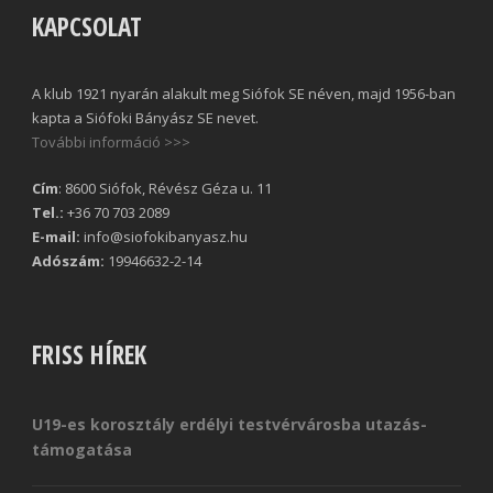
KAPCSOLAT
A klub 1921 nyarán alakult meg Siófok SE néven, majd 1956-ban
kapta a Siófoki Bányász SE nevet.
További információ >>>
Cím
: 8600 Siófok, Révész Géza u. 11
Tel.:
+36 70 703 2089
E-mail:
info@siofokibanyasz.hu
Adószám:
19946632-2-14
FRISS HÍREK
U19-es korosztály erdélyi testvérvárosba utazás-
támogatása