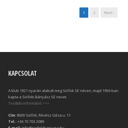
1
2
Next ›
KAPCSOLAT
A klub 1921 nyarán alakult meg Siófok SE néven, majd 1956-ban
kapta a Siófoki Bányász SE nevet.
További információ >>>
Cím
: 8600 Siófok, Révész Géza u. 11
Tel.:
+36 70 703 2089
E-mail:
info@siofokibanyasz.hu