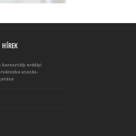
S HÍREK
 korosztály erdélyi
érvárosba utazás-
atása