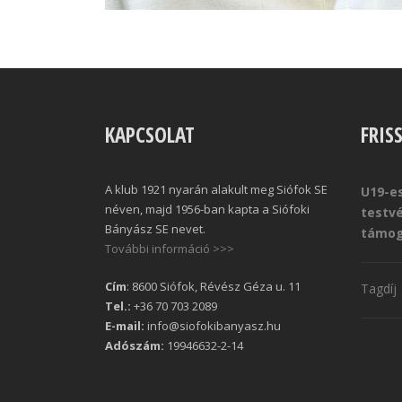
KAPCSOLAT
FRIS
A klub 1921 nyarán alakult meg Siófok SE
U19-es
néven, majd 1956-ban kapta a Siófoki
testv
Bányász SE nevet.
támog
További információ >>>
Cím
: 8600 Siófok, Révész Géza u. 11
Tagdíj
Tel.:
+36 70 703 2089
E-mail:
info@siofokibanyasz.hu
Adószám:
19946632-2-14