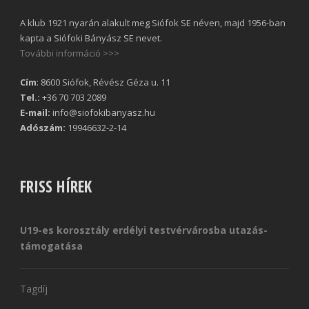
A klub 1921 nyarán alakult meg Siófok SE néven, majd 1956-ban
kapta a Siófoki Bányász SE nevet.
További információ >>>
Cím
: 8600 Siófok, Révész Géza u. 11
Tel.:
+36 70 703 2089
E-mail:
info@siofokibanyasz.hu
Adószám:
19946632-2-14
FRISS HÍREK
U19-es korosztály erdélyi testvérvárosba utazás-
támogatása
Tagdíj