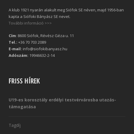
A klub 1921 nyarán alakult meg Siófok SE néven, majd 1956-ban
kapta a Siófoki Bányász SE nevet.
További információ >>>
Cím
: 8600 Siófok, Révész Géza u. 11
Tel.:
+36 70 703 2089
E-mail:
info@siofokibanyasz.hu
Adószám:
19946632-2-14
FRISS HÍREK
U19-es korosztály erdélyi testvérvárosba utazás-
támogatása
Tagdíj