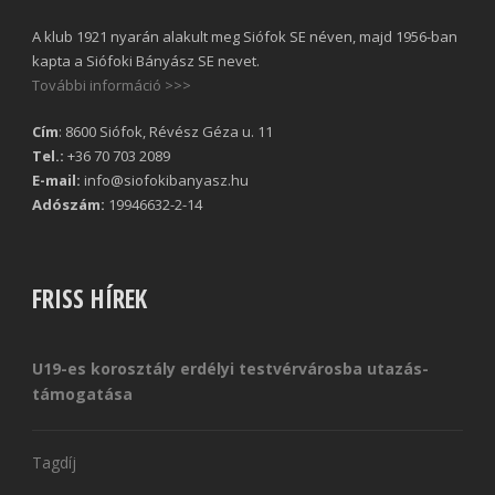
A klub 1921 nyarán alakult meg Siófok SE néven, majd 1956-ban
kapta a Siófoki Bányász SE nevet.
További információ >>>
Cím
: 8600 Siófok, Révész Géza u. 11
Tel.:
+36 70 703 2089
E-mail:
info@siofokibanyasz.hu
Adószám:
19946632-2-14
FRISS HÍREK
U19-es korosztály erdélyi testvérvárosba utazás-
támogatása
Tagdíj