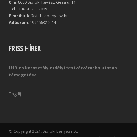
Cím
: 8600 Siófok, Révész Géza u. 11
Tel.:
+36 70 703 2089
E-mail:
info@siofokibanyasz.hu
Adószám:
19946632-2-14
FRISS HÍREK
U19-es korosztály erdélyi testvérvárosba utazás-
támogatása
Tagdíj
© Copyright 2021, Siófoki Bányász SE