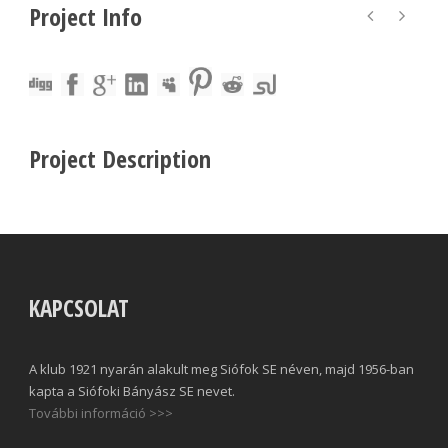
Project Info
Project Description
KAPCSOLAT
A klub 1921 nyarán alakult meg Siófok SE néven, majd 1956-ban
kapta a Siófoki Bányász SE nevet.
További információ >>>