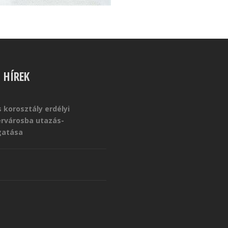
S HÍREK
 korosztály erdélyi
érvárosba utazás-
atása