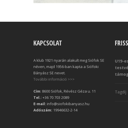
KAPCSOLAT
FRIS
A klub 1921 nyarán alakult meg Siófok SE
U19-es
néven, majd 1956-ban kapta a Siófoki
testv
Bányász SE nevet.
támog
További információ >>>
Cím
: 8600 Siófok, Révész Géza u. 11
Tagdíj
Tel.:
+36 70 703 2089
E-mail:
info@siofokibanyasz.hu
Adószám:
19946632-2-14