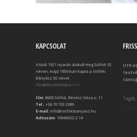
KAPCSOLAT
FRIS
A klub 1921 nyarán alakult meg Siófok SE
U19-es
néven, majd 1956-ban kapta a Siófoki
testv
Bányász SE nevet.
támog
További információ >>>
Cím
: 8600 Siófok, Révész Géza u. 11
Tagdíj
Tel.:
+36 70 703 2089
E-mail:
info@siofokibanyasz.hu
Adószám:
19946632-2-14