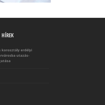
S HÍREK
 korosztály erdélyi
érvárosba utazás-
atása