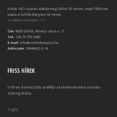
A klub 1921 nyarán alakult meg Siófok SE néven, majd 1956-ban
kapta a Siófoki Bányász SE nevet.
További információ >>>
Cím
: 8600 Siófok, Révész Géza u. 11
Tel.:
+36 70 703 2089
E-mail:
info@siofokibanyasz.hu
Adószám:
19946632-2-14
FRISS HÍREK
U19-es korosztály erdélyi testvérvárosba utazás-
támogatása
Tagdíj