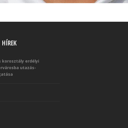
S HÍREK
 korosztály erdélyi
érvárosba utazás-
atása