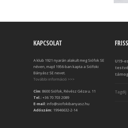
KAPCSOLAT
FRIS
A klub 1921 nyarán alakult meg Siófok SE
U19-es
néven, majd 1956-ban kapta a Siófoki
testv
Bányász SE nevet.
támog
További információ >>>
Cím
: 8600 Siófok, Révész Géza u. 11
Tagdíj
Tel.:
+36 70 703 2089
E-mail:
info@siofokibanyasz.hu
Adószám:
19946632-2-14