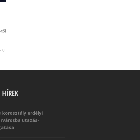
-től
0
S HÍREK
 korosztály erdélyi
érvárosba utazás-
atása