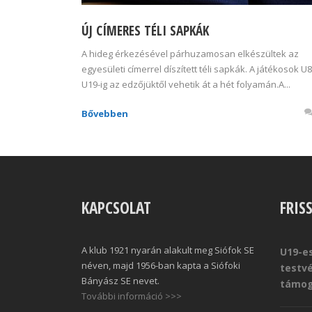
ÚJ CÍMERES TÉLI SAPKÁK
A hideg érkezésével párhuzamosan elkészültek az
egyesületi címerrel díszített téli sapkák. A játékosok U8
U19-ig az edzőjüktől vehetik át a hét folyamán.A...
Bővebben
KAPCSOLAT
FRIS
A klub 1921 nyarán alakult meg Siófok SE
U19-es
néven, majd 1956-ban kapta a Siófoki
testv
Bányász SE nevet.
támog
További információ >>>