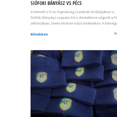
SIÓFOKI BÁNYÁSZ VS PÉCS
A kiemelt U12-es bajnokság szombati fordulójában a
Siófoki Bányász csapata 0-0-s döntetlenre végzett a P
otthonában. Deme Norbert edző értékelése: A hétvégi.
Bővebben