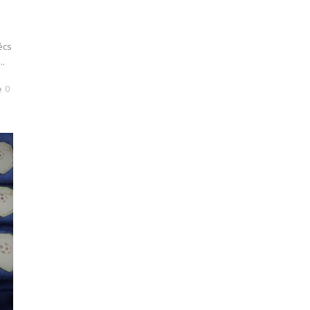
écs
..
0