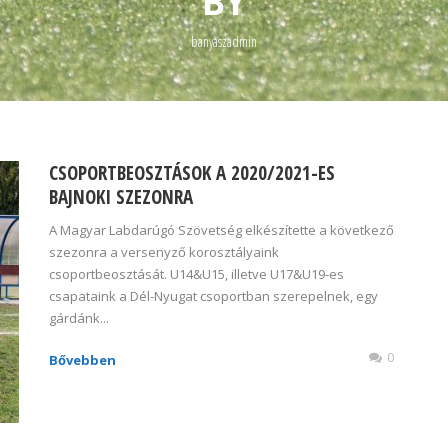
BY
banyaszadmin
CSOPORTBEOSZTÁSOK A 2020/2021-ES
BAJNOKI SZEZONRA
A Magyar Labdarúgó Szövetség elkészítette a következő
szezonra a versenyző korosztályaink
csoportbeosztását. U14&U15, illetve U17&U19-es
csapataink a Dél-Nyugat csoportban szerepelnek, egy
gárdánk...
0
Bővebben