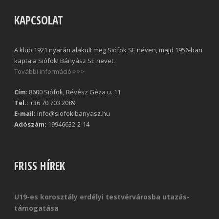
KAPCSOLAT
A klub 1921 nyarán alakult meg Siófok SE néven, majd 1956-ban
kapta a Siófoki Bányász SE nevet.
További információ >>>
Cím
: 8600 Siófok, Révész Géza u. 11
Tel.:
+36 70 703 2089
E-mail:
info@siofokibanyasz.hu
Adószám:
19946632-2-14
FRISS HÍREK
U19-es korosztály erdélyi testvérvárosba utazás-
támogatása