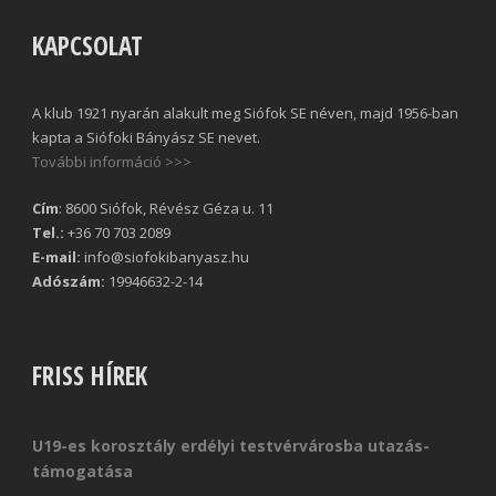
KAPCSOLAT
A klub 1921 nyarán alakult meg Siófok SE néven, majd 1956-ban
kapta a Siófoki Bányász SE nevet.
További információ >>>
Cím
: 8600 Siófok, Révész Géza u. 11
Tel.:
+36 70 703 2089
E-mail:
info@siofokibanyasz.hu
Adószám:
19946632-2-14
FRISS HÍREK
U19-es korosztály erdélyi testvérvárosba utazás-
támogatása