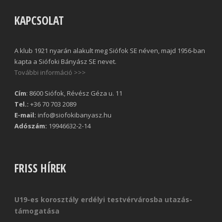
KAPCSOLAT
A klub 1921 nyarán alakult meg Siófok SE néven, majd 1956-ban
kapta a Siófoki Bányász SE nevet.
További információ >>>
Cím
: 8600 Siófok, Révész Géza u. 11
Tel.:
+36 70 703 2089
E-mail:
info@siofokibanyasz.hu
Adószám:
19946632-2-14
FRISS HÍREK
U19-es korosztály erdélyi testvérvárosba utazás-
támogatása