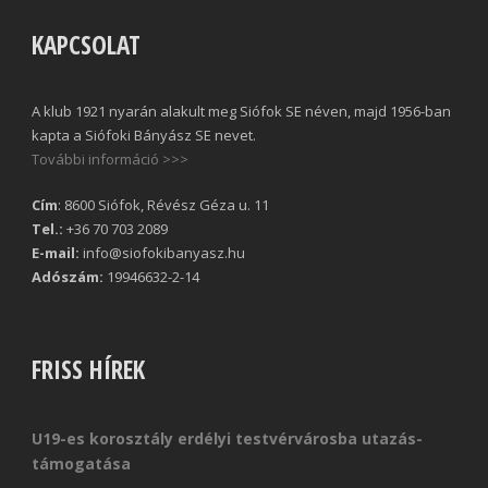
KAPCSOLAT
A klub 1921 nyarán alakult meg Siófok SE néven, majd 1956-ban
kapta a Siófoki Bányász SE nevet.
További információ >>>
Cím
: 8600 Siófok, Révész Géza u. 11
Tel.:
+36 70 703 2089
E-mail:
info@siofokibanyasz.hu
Adószám:
19946632-2-14
FRISS HÍREK
U19-es korosztály erdélyi testvérvárosba utazás-
támogatása