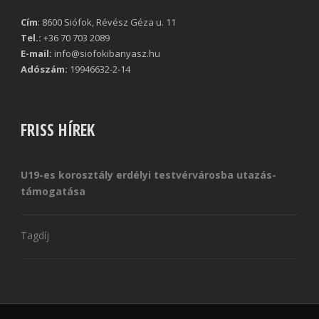
Cím
: 8600 Siófok, Révész Géza u. 11
Tel.:
+36 70 703 2089
E-mail:
info@siofokibanyasz.hu
Adószám:
19946632-2-14
FRISS HÍREK
U19-es korosztály erdélyi testvérvárosba utazás-
támogatása
Tagdíj