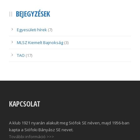
BEJEGYZÉSEK
Egyesületi hírek
(7)
MLSZ Kiemelt Bajnokság
(3)
TAO
(17)
KAPCSOLAT
A klub 1921 nyarán alakult meg Siófok SE néven, majd 1956-ban
kapta a Siófoki Bányász SE nevet.
További információ >>>