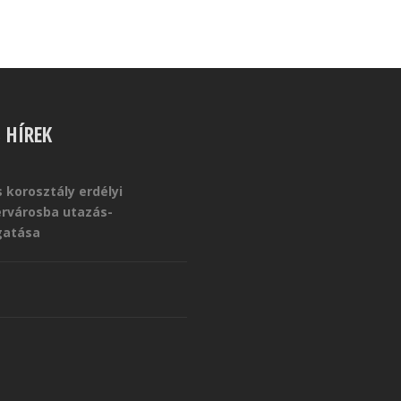
S HÍREK
 korosztály erdélyi
érvárosba utazás-
atása