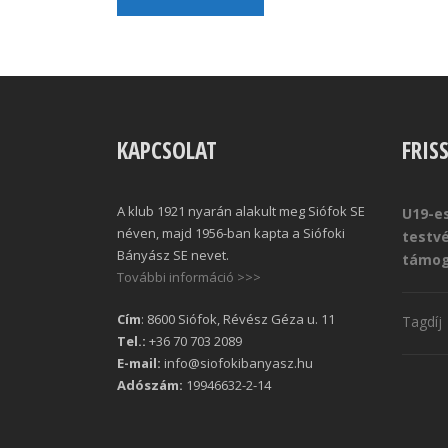
KAPCSOLAT
FRIS
A klub 1921 nyarán alakult meg Siófok SE
U19-es
néven, majd 1956-ban kapta a Siófoki
testv
Bányász SE nevet.
támog
További információ >>>
Cím
: 8600 Siófok, Révész Géza u. 11
Tagdíj
Tel.:
+36 70 703 2089
E-mail:
info@siofokibanyasz.hu
Adószám:
19946632-2-14