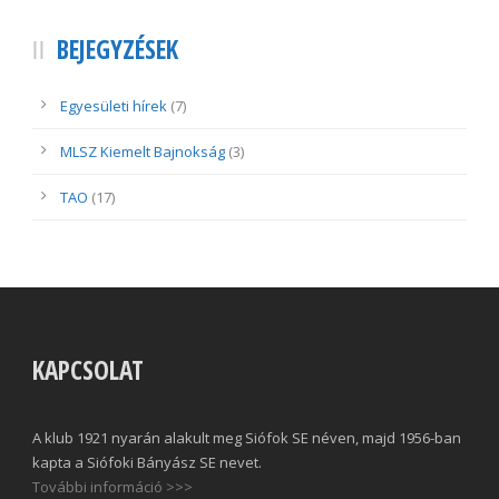
BEJEGYZÉSEK
Egyesületi hírek
(7)
MLSZ Kiemelt Bajnokság
(3)
TAO
(17)
KAPCSOLAT
A klub 1921 nyarán alakult meg Siófok SE néven, majd 1956-ban
kapta a Siófoki Bányász SE nevet.
További információ >>>