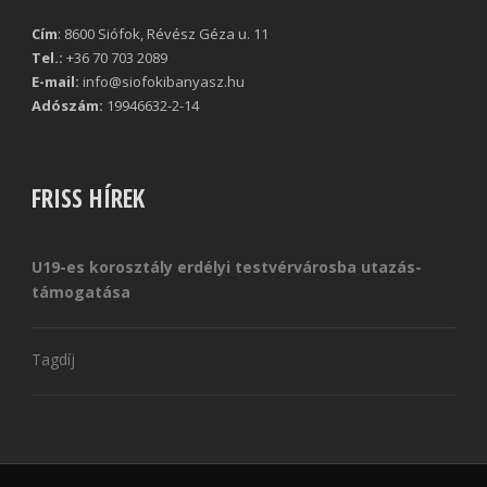
Cím
: 8600 Siófok, Révész Géza u. 11
Tel.:
+36 70 703 2089
E-mail:
info@siofokibanyasz.hu
Adószám:
19946632-2-14
FRISS HÍREK
U19-es korosztály erdélyi testvérvárosba utazás-
támogatása
Tagdíj