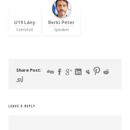
U19 Lány
Berki Péter
Szervező
Speaker
Share Post:
LEAVE A REPLY