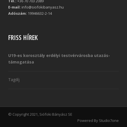
Tel.:
+36 70 703 2089
E-mail:
info@siofokibanyasz.hu
Adószám:
19946632-2-14
FRISS HÍREK
U19-es korosztály erdélyi testvérvárosba utazás-
támogatása
Tagdíj
© Copyright 2021, Siófoki Bányász SE
Powered By Studio7one