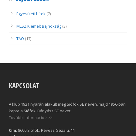
Egyesületi hírek
(7)
MLSZ Kiemelt Bajnokság
(3)
TAO
(17)
KAPCSOLAT
A klub 1921 nyarán alakult meg Siófok SE néven, majd 1956-ban
kapta a Siófoki Bányász SE nevet.
További információ >>>
Cím
: 8600 Siófok, Révész Géza u. 11