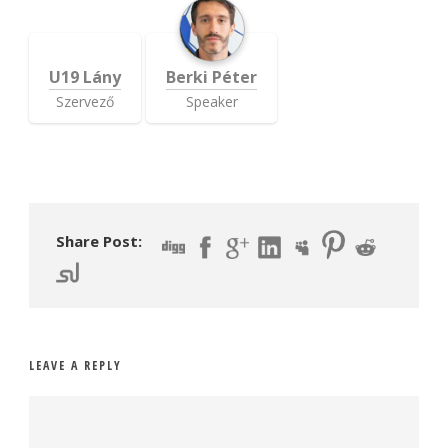
U19 Lány
Berki Péter
Szervező
Speaker
Share Post:
LEAVE A REPLY