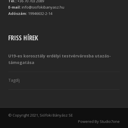
Tel.:
+36 70 703 2089
E-mail:
info@siofokibanyasz.hu
Adószám:
19946632-2-14
FRISS HÍREK
U19-es korosztály erdélyi testvérvárosba utazás-
támogatása
Tagdíj
© Copyright 2021, Siófoki Bányász SE
Powered By Studio7one