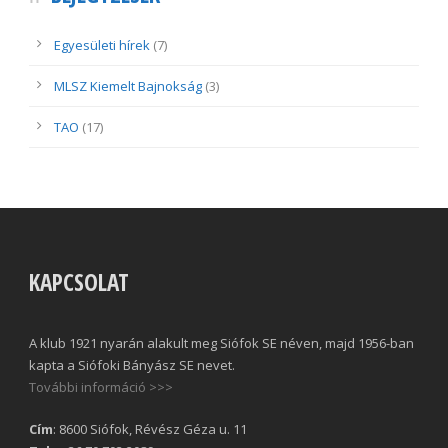
Egyesületi hírek
(7)
MLSZ Kiemelt Bajnokság
(3)
TAO
(17)
KAPCSOLAT
A klub 1921 nyarán alakult meg Siófok SE néven, majd 1956-ban
kapta a Siófoki Bányász SE nevet.
További információ >>>
Cím
: 8600 Siófok, Révész Géza u. 11