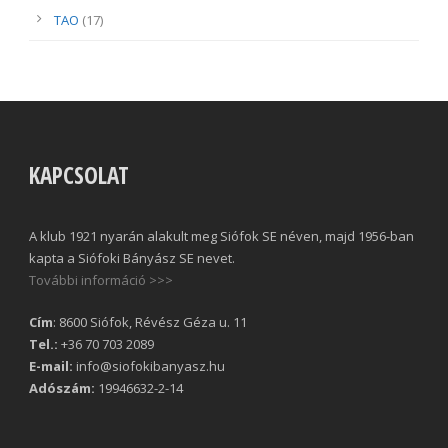
TAO
(17)
KAPCSOLAT
A klub 1921 nyarán alakult meg Siófok SE néven, majd 1956-ban
kapta a Siófoki Bányász SE nevet.
További információ >>>
Cím
: 8600 Siófok, Révész Géza u. 11
Tel.:
+36 70 703 2089
E-mail:
info@siofokibanyasz.hu
Adószám:
19946632-2-14