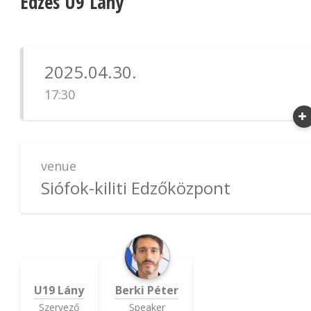
Edzés U9 Lány
2025.04.30.
17:30
venue
Siófok-kiliti Edzőközpont
U19 Lány
Berki Péter
Szervező
Speaker