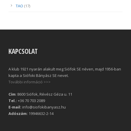
TAO
(17)
KAPCSOLAT
A klub 1921 nyarán alakult meg Siófok SE néven, majd 1956-ban
kapta a Siófoki Bányász SE nevet.
További információ >>>
Cím
: 8600 Siófok, Révész Géza u. 11
Tel.:
+36 70 703 2089
E-mail:
info@siofokibanyasz.hu
Adószám:
19946632-2-14