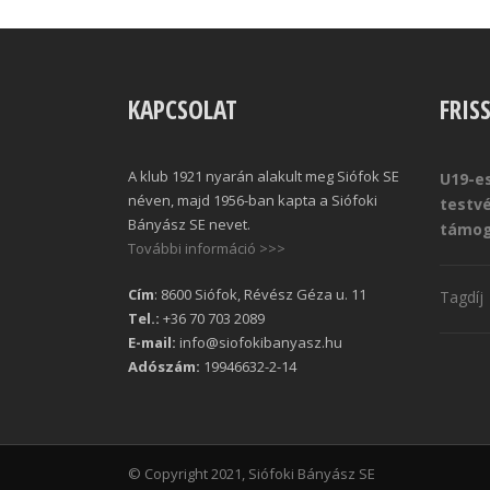
KAPCSOLAT
FRIS
A klub 1921 nyarán alakult meg Siófok SE
U19-es
néven, majd 1956-ban kapta a Siófoki
testv
Bányász SE nevet.
támog
További információ >>>
Cím
: 8600 Siófok, Révész Géza u. 11
Tagdíj
Tel.:
+36 70 703 2089
E-mail:
info@siofokibanyasz.hu
Adószám:
19946632-2-14
© Copyright 2021, Siófoki Bányász SE