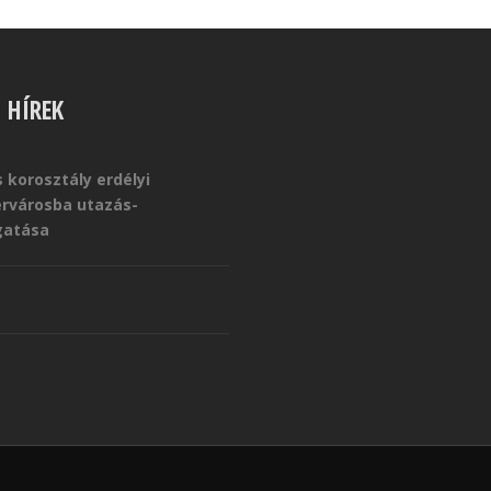
S HÍREK
 korosztály erdélyi
érvárosba utazás-
atása