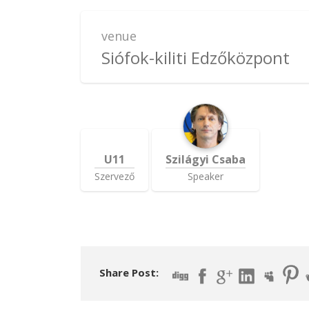
venue
Siófok-kiliti Edzőközpont
U11
Szilágyi Csaba
Szervező
Speaker
Share Post: