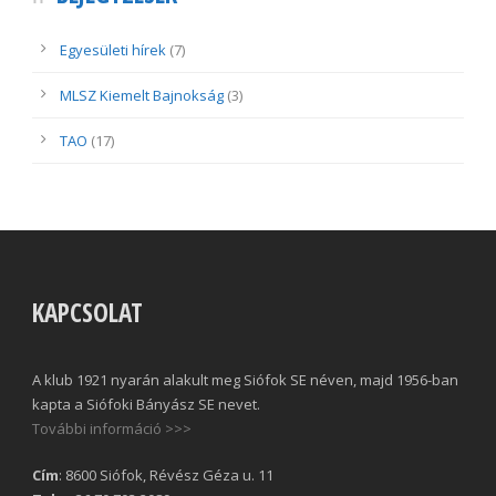
Egyesületi hírek
(7)
MLSZ Kiemelt Bajnokság
(3)
TAO
(17)
KAPCSOLAT
A klub 1921 nyarán alakult meg Siófok SE néven, majd 1956-ban
kapta a Siófoki Bányász SE nevet.
További információ >>>
Cím
: 8600 Siófok, Révész Géza u. 11