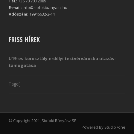
Tel.:
+36 70 703 2089
E-mail:
info@siofokibanyasz.hu
Adószám:
19946632-2-14
FRISS HÍREK
U19-es korosztály erdélyi testvérvárosba utazás-
támogatása
Tagdíj
© Copyright 2021, Siófoki Bányász SE
Powered By Studio7one