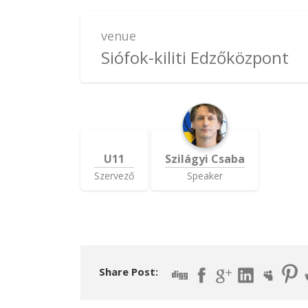
venue
Siófok-kiliti Edzőközpont
U11
Szilágyi Csaba
Szervező
Speaker
Share Post: