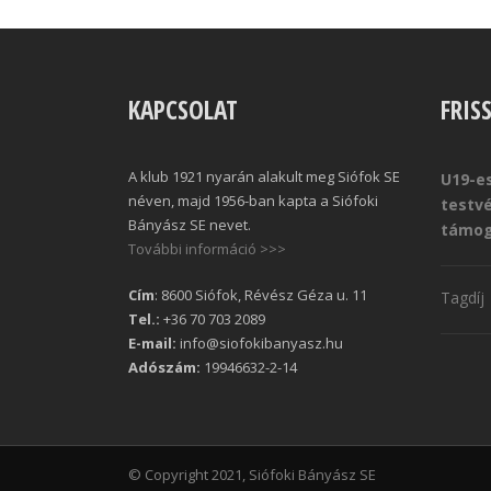
KAPCSOLAT
FRIS
A klub 1921 nyarán alakult meg Siófok SE
U19-es
néven, majd 1956-ban kapta a Siófoki
testv
Bányász SE nevet.
támog
További információ >>>
Cím
: 8600 Siófok, Révész Géza u. 11
Tagdíj
Tel.:
+36 70 703 2089
E-mail:
info@siofokibanyasz.hu
Adószám:
19946632-2-14
© Copyright 2021, Siófoki Bányász SE