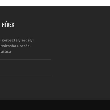
S HÍREK
 korosztály erdélyi
érvárosba utazás-
atása