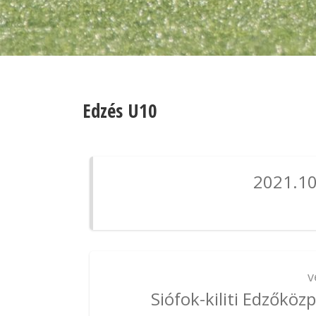
Edzés U10
2021.10
v
Siófok-kiliti Edzőköz