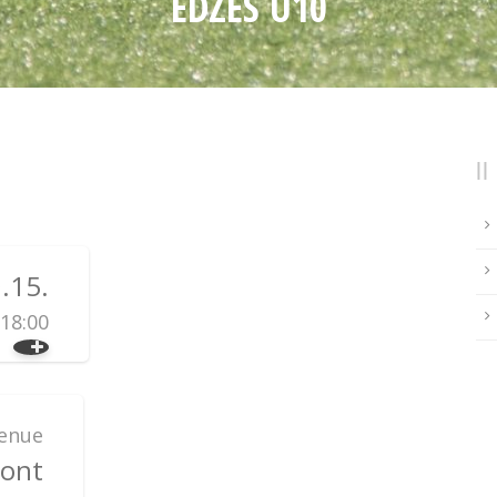
EDZÉS U10
.15.
18:00
enue
pont